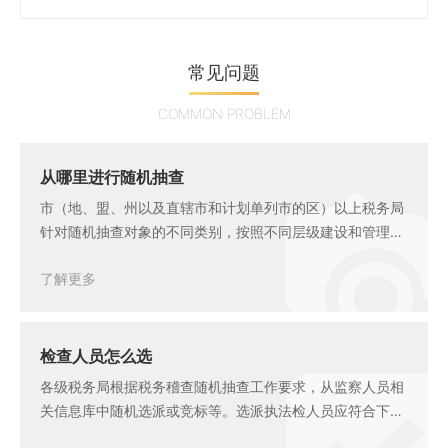
常见问题
COMMON PROBLEM
从哪里进行随机抽查
市（地、盟、州以及直辖市和计划单列市的区）以上税务局
针对随机抽查对象的不同类别，按照不同层级建设和管理信
息库.税务稽查随机抽查对象名录库，根据纳税人规模、风险
了解更多
等级、纳税信用等级划分为三个库：重点稽查对象非重点稽
查对象异常稽查对象
检查人员怎么选
各级税务局根据税务稽查随机抽查工作要求，从监察人员相
关信息库中随机选派或竞标等。选派执法检人员应符合下列
要求：在检查工作完完成后，原则上3年内不得被选派对同