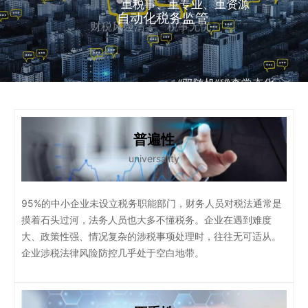
重税事、重专业、重资源
财税风险清零、税事无忧
自动化税务监管
“双随机”稽查常态化
发票核验
资金账户穿透监管
普遍性
universality
重日常、重事前、重及时
95%的中小企业未设立税务职能部门，财务人员对税法通常是
摸着石头过河，法务人员也大多不懂税务。企业在遇到难度
大、政策性强、情况复杂的涉税事项处理时，往往无可适从。
企业涉税法律风险防控几乎处于空白地带。