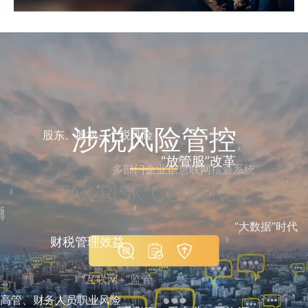
涉税风险管控
股东、股权、个税风险
多部门企业信息联网核查系统
“放管服”改革
TAX RISK CONTROL
“大数据”时代
财税管理效益
“互联网+”监管
高管、财务人员职业风险