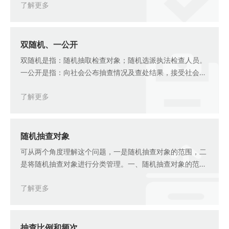
了解更多
一抽查对象再次实施检查；对同一抽查对象选派执法检查人
员不得少于2人；执法检查人员与抽查对象有利
双随机、一公开
双随机是指：随机抽取检查对象；随机选派执法检查人员。
一公开是指：向社会公布抽查情况及查处结果，接受社会监
督。
了解更多
随机抽查对象
可从两个角度理解这个问题，一是随机抽查对象的范围，二
是将随机抽查对象进行分类管理。一、随机抽查对象的范围
是指：各类税务局辖区内的全部纳税人扣缴义务人其他涉税
了解更多
当事人二、各级参照收入规划核算、大企业税收管理等相关
部门确定的重点税源企业范围，按照纳税规模、
抽查比例和频次