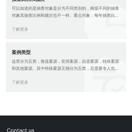
可以知道的是抽查对象是分为不同类别的，根据不同的抽查
对象其抽查比例和频次也不一样。重点对象：每年抽查比例
20%，五年检查一轮，三年内已抽查的不再被抽查；异常对
了解更多
象：对列入随机抽查对象异常名录且属于持续经营状态的，
省、市税务局稽查局将加大抽查力度，具体抽
案例类型
这里分为五类，推送案源，安排案源，自选案源，特殊案源
和其他案源。其中特殊案源又细分为五类，且需要专人负责
管理。一、推送案源：二、安排案源：三、自选案源：四、
了解更多
特殊案源：督办案源交办案源检举案源协查案源转办案源
五、其他案源：
Contact us