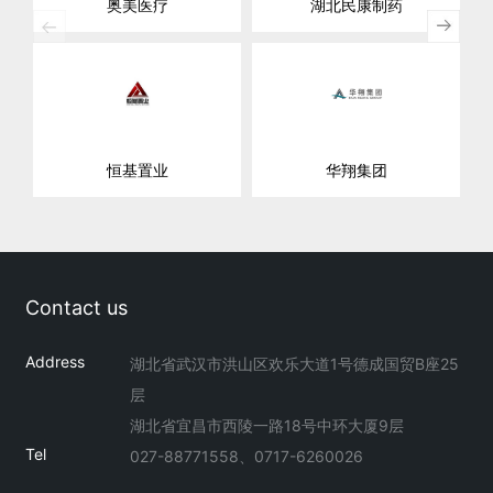
奥美医疗
湖北民康制药
恒基置业
华翔集团
Contact us
Address
湖北省武汉市洪山区欢乐大道1号德成国贸B座25
层
湖北省宜昌市西陵一路18号中环大厦9层
Tel
027-88771558、0717-6260026