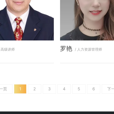
罗艳
/ 高级讲师
/ 人力资源管理师
一页
1
2
3
4
5
6
下