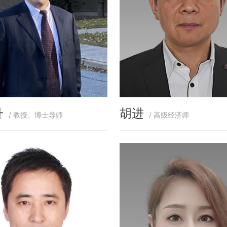
升
胡进
/ 教授、博士导师
/ 高级经济师