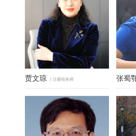
贾文琼
张蜀
/ 注册税务师