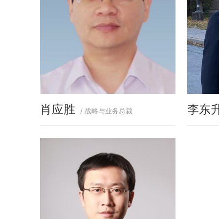
肖应胜
李东
/ 战略与业务总裁