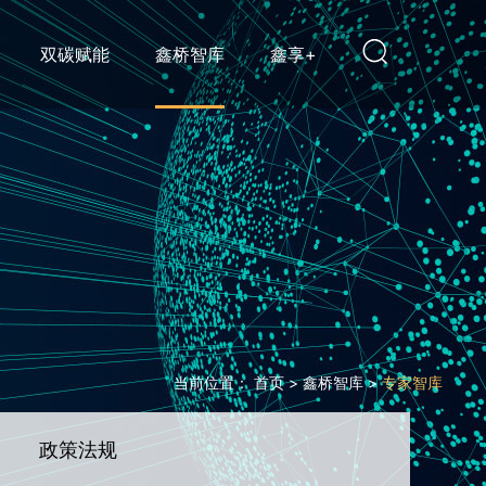
双碳赋能
鑫桥智库
鑫享+
当前位置：
首页
>
鑫桥智库
>
专家智库
政策法规