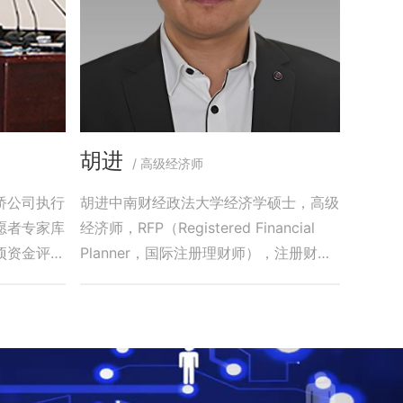
胡进
/ 高级经济师
桥公司执行
胡进中南财经政法大学经济学硕士，高级
愿者专家库
经济师，RFP（Registered Financial
项资金评审
Planner，国际注册理财师），注册财务
顾问师(CFC)曾任职中国建设银行总行、
省分行中央拨贷处、房地产信贷部、投资
银行部等部门。专注和精意金融市场分析
研