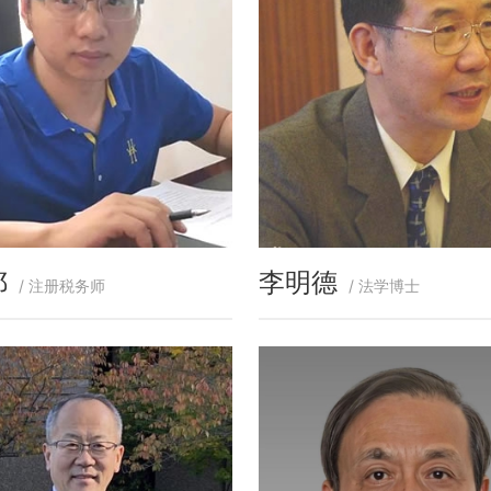
鄂
李明德
/ 注册税务师
/ 法学博士