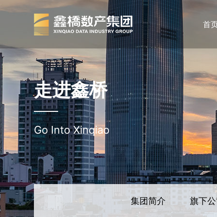
首
走进鑫桥
Go Into Xinqiao
集团简介
旗下公