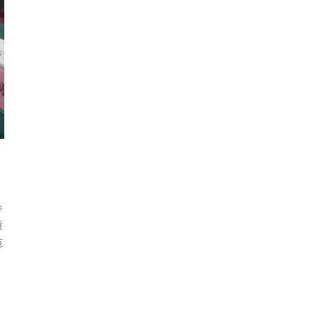
专
重
范