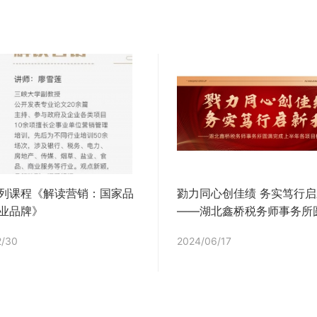
列课程《解读营销：国家品
勠力同心创佳绩 务实笃行
业品牌》
——湖北鑫桥税务师事务所
成上半年各项目标任务
2/30
2024/06/17