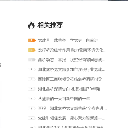
相关推荐
党建月，载荣誉，学党史，向前进！
发挥桥梁纽带作用 助力营商环境优化——西陵区税务局莅临鑫桥调研指导工作
鑫桥动态丨喜报！祝贺张蜀鄂同志成为中共预备党员
新
湖北鑫桥党支部参加市注税行业党建工作培训
西陵区工商联领导莅临鑫桥调研指导
湖北鑫桥深情告白 礼赞祖国70华诞
从盛唐的一天到新中国的一年
喜报！湖北鑫桥党支部荣获“全省先进党支部”荣誉称号！
党建引领促发展，凝心聚力谱新篇——市税务局深入鑫桥调研指导工作
湖北鑫桥2名入党积极分子参加党校学习